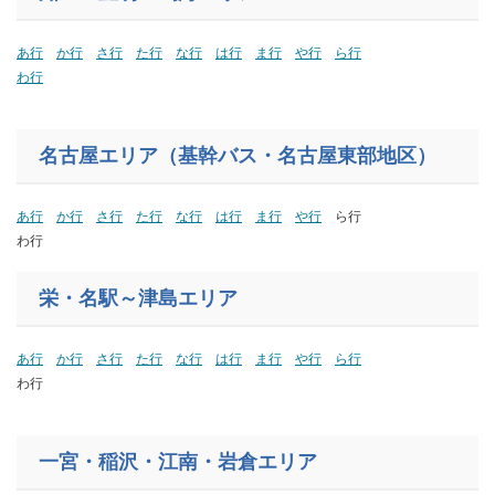
あ行
か行
さ行
た行
な行
は行
ま行
や行
ら行
わ行
名古屋エリア（基幹バス・名古屋東部地区）
あ行
か行
さ行
た行
な行
は行
ま行
や行
ら行
わ行
栄・名駅～津島エリア
あ行
か行
さ行
た行
な行
は行
ま行
や行
ら行
わ行
一宮・稲沢・江南・岩倉エリア