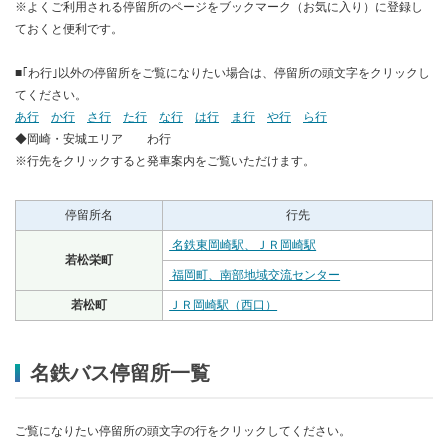
※よくご利用される停留所のページをブックマーク（お気に入り）に登録し
ておくと便利です。
■｢わ行｣以外の停留所をご覧になりたい場合は、停留所の頭文字をクリックし
てください。
あ行
か行
さ行
た行
な行
は行
ま行
や行
ら行
◆岡崎・安城エリア わ行
※行先をクリックすると発車案内をご覧いただけます。
停留所名
行先
名鉄東岡崎駅、ＪＲ岡崎駅
若松栄町
福岡町、南部地域交流センター
若松町
ＪＲ岡崎駅（西口）
名鉄バス停留所一覧
ご覧になりたい停留所の頭文字の行をクリックしてください。