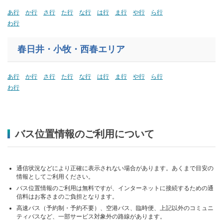
あ行
か行
さ行
た行
な行
は行
ま行
や行
ら行
わ行
春日井・小牧・西春エリア
あ行
か行
さ行
た行
な行
は行
ま行
や行
ら行
わ行
バス位置情報のご利用について
通信状況などにより正確に表示されない場合があります。あくまで目安の
情報としてご利用ください。
バス位置情報のご利用は無料ですが、インターネットに接続するための通
信料はお客さまのご負担となります。
高速バス（予約制・予約不要）、空港バス、臨時便、上記以外のコミュニ
ティバスなど、一部サービス対象外の路線があります。