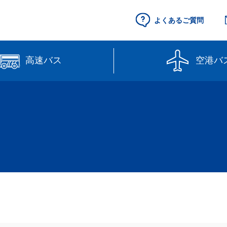
よくあるご質問
高速バス
空港バ
空港セントレア行
県営名古屋空港
（予約制）
路線図
高速バス（予約
線】
【直行路線】
のりば案内