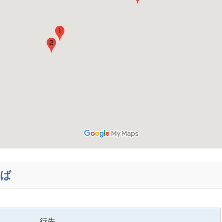
りば
行先