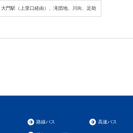
、大門駅（上里口経由）、滝団地、川向、足助
路線バス
高速バス