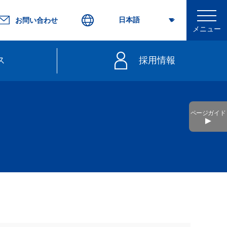
お問い合わせ
メニュー
ス
採用情報
行
ページガイド
不要）
きっぷ
web延着証明書