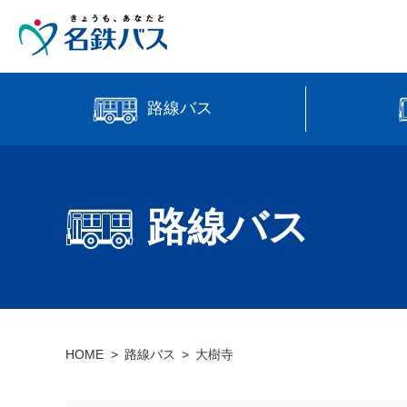
路線バス
中部国際
時刻・運賃検索
高速バス
路線バス
【直行路
バス位置情報
HOME
路線バス
大樹寺
manaca
営業所案内