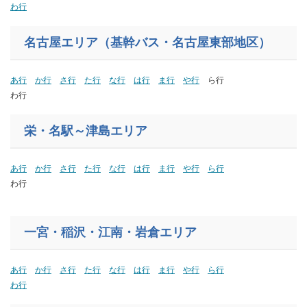
わ行
名古屋エリア（基幹バス・名古屋東部地区）
あ行
か行
さ行
た行
な行
は行
ま行
や行
ら行
わ行
栄・名駅～津島エリア
あ行
か行
さ行
た行
な行
は行
ま行
や行
ら行
わ行
一宮・稲沢・江南・岩倉エリア
あ行
か行
さ行
た行
な行
は行
ま行
や行
ら行
わ行