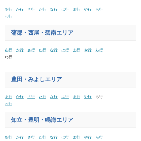
あ行
か行
さ行
た行
な行
は行
ま行
や行
ら行
わ行
蒲郡
・西尾・碧南
エリア
あ行
か行
さ行
た行
な行
は行
ま行
や行
ら行
わ行
豊田・みよしエリア
あ行
か行
さ行
た行
な行
は行
ま行
や行
ら行
わ行
知立・豊明・鳴海エリア
あ行
か行
さ行
た行
な行
は行
ま行
や行
ら行