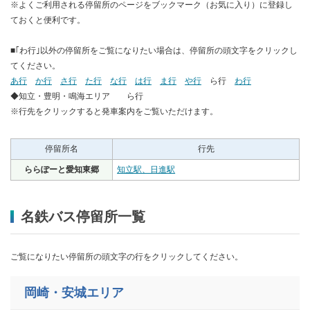
※よくご利用される停留所のページをブックマーク（お気に入り）に登録し
ておくと便利です。
■｢わ行｣以外の停留所をご覧になりたい場合は、停留所の頭文字をクリックし
てください。
あ行
か行
さ行
た行
な行
は行
ま行
や行
ら行
わ行
◆知立・豊明・鳴海エリア ら行
※行先をクリックすると発車案内をご覧いただけます。
停留所名
行先
ららぽーと愛知東郷
知立駅、日進駅
名鉄バス停留所一覧
ご覧になりたい停留所の頭文字の行をクリックしてください。
岡崎・安城エリア