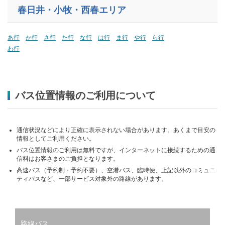
春日井・小牧・西春エリア
あ行
か行
さ行
た行
な行
は行
ま行
や行
ら行
わ行
バス位置情報のご利用について
通信状況などにより正確に表示されない場合があります。あくまで目安の
情報としてご利用ください。
バス位置情報のご利用は無料ですが、インターネットに接続するための通
信料はお客さまのご負担となります。
高速バス（予約制・予約不要）、空港バス、臨時便、上記以外のコミュニ
ティバスなど、一部サービス対象外の路線があります。
路線バス