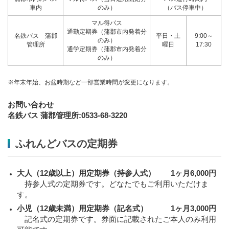
車内
のみ）
（バス停車中）
マル得パス
通勤定期券（蒲郡市内発着分
名鉄バス 蒲郡
平日・土
9:00～
のみ）
管理所
曜日
17:30
通学定期券（蒲郡市内発着分
のみ）
※年末年始、お盆時期など一部営業時間が変更になります。
お問い合わせ
名鉄バス 蒲郡管理所:0533-68-3220
ふれんどバスの定期券
大人（12歳以上）用定期券（持参人式） 1ヶ月6,000円
持参人式の定期券です。どなたでもご利用いただけま
す。
小児（12歳未満）用定期券（記名式） 1ヶ月3,000円
記名式の定期券です。券面に記載されたご本人のみ利用