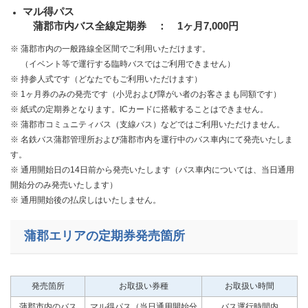
マル得パス
蒲郡市内バス全線定期券 ： 1ヶ月7,000円
※ 蒲郡市内の一般路線全区間でご利用いただけます。
（イベント等で運行する臨時バスではご利用できません）
※ 持参人式です（どなたでもご利用いただけます）
※ 1ヶ月券のみの発売です（小児および障がい者のお客さまも同額です）
※ 紙式の定期券となります。ICカードに搭載することはできません。
※ 蒲郡市コミュニティバス（支線バス）などではご利用いただけません。
※ 名鉄バス蒲郡管理所および蒲郡市内を運行中のバス車内にて発売いたしま
す。
※ 通用開始日の14日前から発売いたします（バス車内については、当日通用
開始分のみ発売いたします）
※ 通用開始後の払戻しはいたしません。
蒲郡エリアの定期券発売箇所
発売箇所
お取扱い券種
お取扱い時間
蒲郡市内のバス
マル得パス（当日通用開始分
バス運行時間内