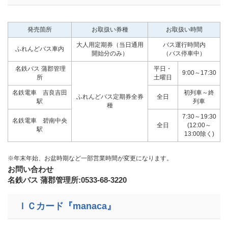
発売箇所
お取扱い券種
お取扱い時間
大人用定期券（当日通用
バス運行時間内
ふれんどバス車内
開始分のみ）
（バス停車中）
名鉄バス 蒲郡管理
平日・
9:00～17:30
所
土曜日
名鉄電車 吉良吉田
初列車～終
ふれんどバス定期券全券
全日
駅
列車
種
7:30～19:30
名鉄電車 碧南中央
全日
(12:00～
駅
13:00除く)
※年末年始、お盆時期など一部営業時間が変更になります。
お問い合わせ
名鉄バス 蒲郡管理所:0533-68-3220
ＩＣカード『manaca』