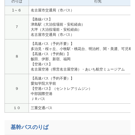
のりば
行先
1～６
名古屋市交通局（市バス）
【路線バス】
津島駅（大治役場前・安松経由）
７
大坪（大治役場前・安松経由）
名古屋市交通局（市バス）
【高速バス（予約不要）】
多治見・桜ヶ丘、小牧駅・桃花台、明治村、関・美濃、可児車
【高速バス（予約制）】
８
飯田、伊那、新宿、福岡
【空港バス】
名古屋空港（県営名古屋空港）・あいち航空ミュージアム
【高速バス（予約不要）】
愛知学院大学前
９
【空港バス】（セントレアリムジン）
中部国際空港
ＪＲバス
１０
三重交通バス
基幹バスのりば