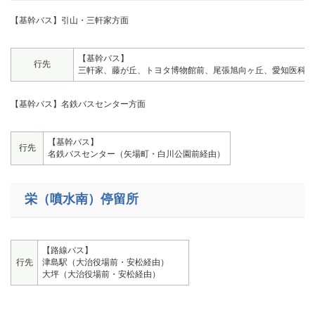
【基幹バス】引山・三軒家方面
【基幹バス】
行先
三軒家、藤が丘、トヨタ博物館前、尾張旭向ヶ丘、愛知医科大
【基幹バス】名鉄バスセンター方面
【基幹バス】
行先
名鉄バスセンター（矢場町・白川公園前経由）
栄（噴水南）停留所
【路線バス】
行先
津島駅（大治役場前・安松経由）
大坪（大治役場前・安松経由）