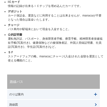
IＣカード
情報の記録が出来るＩＣチップを埋め込んだカードです。
デポジット
カード保証金。運賃などに利用することは出来ませんが、manacaが不要
となった場合は返金いたします。
チャージ
バス車内や駅端末において現金を入金すること。
公的証明書
運転免許証、パスポート、身体障害者手帳、療育手帳、精神障害者保健福
祉手帳(写真付き)、健康保険などの被保険者証、外国人登録証明書、社員
証(写真付き)、学生証(写真付き)など。
ＳＦ
ストアードフェアの略。manacaにチャージ(入金)された金額を運賃として
使える機能のこと。
路線バス
のりば案内
路線図