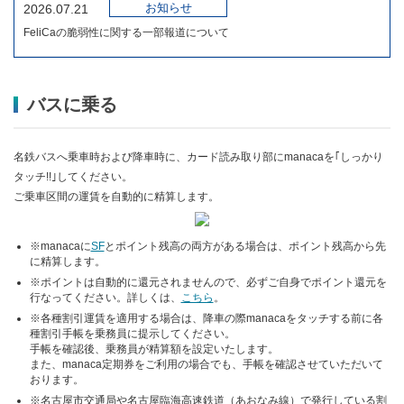
お知らせ
2026.07.21
FeliCaの脆弱性に関する一部報道について
バスに乗る
名鉄バスへ乗車時および降車時に、カード読み取り部にmanacaを｢しっかり
タッチ!!｣してください。
ご乗車区間の運賃を自動的に精算します。
※manacaに
SF
とポイント残高の両方がある場合は、ポイント残高から先
に精算します。
※ポイントは自動的に還元されませんので、必ずご自身でポイント還元を
行なってください。詳しくは、
こちら
。
※各種割引運賃を適用する場合は、降車の際manacaをタッチする前に各
種割引手帳を乗務員に提示してください。
手帳を確認後、乗務員が精算額を設定いたします。
また、manaca定期券をご利用の場合でも、手帳を確認させていただいて
おります。
※名古屋市交通局や名古屋臨海高速鉄道（あおなみ線）で発行している割