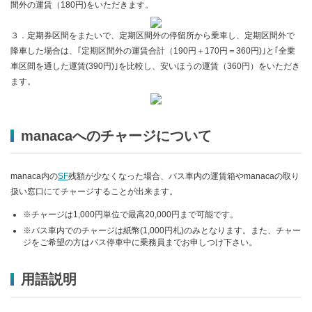
間外の運賃（180円)をいただきます。
３．定期券区間をまたいで、定期区間外の停留所から乗車し、定期区間外で
降車した場合は、｢定期区間外の運賃合計（190円＋170円＝360円)｣と｢全乗
車区間を通した運賃(390円)｣を比較し、安いほうの運賃（360円）をいただき
ます。
manacaへのチャージについて
manaca内の
SF
残額が少なくなった場合、バス車内の運賃箱やmanacaの取り
扱い窓口にてチャージすることが出来ます。
※チャージは1,000円単位で最高20,000円まで可能です。
※バス車内でのチャージは紙幣(1,000円札)のみとなります。また、チャー
ジをご希望の方はバス停車中に乗務員までお申しつけ下さい。
用語説明