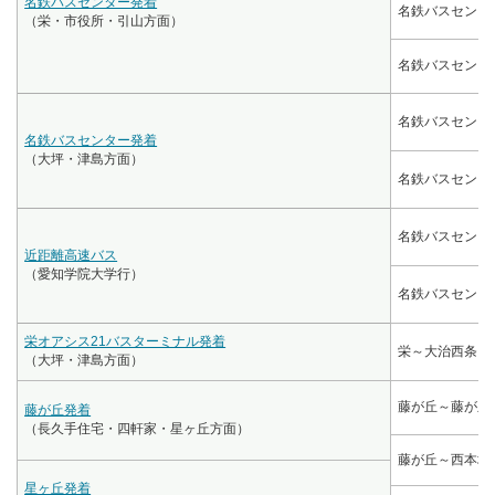
名鉄バスセンター発着
名鉄バスセンタ
（栄・市役所・引山方面）
名鉄バスセンタ
名鉄バスセンタ
名鉄バスセンター発着
（大坪・津島方面）
名鉄バスセンタ
名鉄バスセンタ
近距離高速バス
（愛知学院大学行）
名鉄バスセンタ
栄オアシス21バスターミナル発着
栄～大治西条
（大坪・津島方面）
藤が丘～藤が丘
藤が丘発着
（長久手住宅・四軒家・星ヶ丘方面）
藤が丘～西本地
星ヶ丘発着