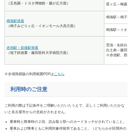
（五色園・トヨタ博物館・藤が丘方面）
星ヶ丘～梅森坂
鳴海駅～鳴子み
鳴海駅発着
（鳴子みどりヶ丘・イオンモール大高方面）
鳴海駅～イオン
荒池・名鉄白土
赤池駅・前後駅発着
白土南～藤田医
（地下鉄徳重・藤田医科大学病院方面）
※赤池駅、西白
※全域簡易版の利用範囲PDFは
こちら
利用時のご注意
ご利用の際は下記条件をご理解いただいたうえで、正しくご利用いただかな
いと名古屋市からの支給がされません。
乗車時と降車時の２回、読み取り部へのカードタッチがされていること。
乗車および降車ともに利用対象停留所であること。（どちらかが区間外の