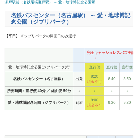
瀬戸駅前（名鉄尾張瀬戸駅） ～ 愛・地球博記念公園駅
名鉄バスセンター（名古屋駅） ～ 愛・地球博記
念公園（ジブリパーク）
【平日】
※ジブリパークの開園日のみ運行
完全キャッシュレスバス実証便（
↓
愛・地球博記念公園(ジブリパーク)行
直行便
直行便
直行便
8:20
名鉄バスセンター（名古屋駅）
出発
8:40
8:50
現金不可
所要時間：直行便 40分 ／ 経由便 59分
↓
↓
↓
↓
9:00
愛・地球博記念公園（ジブリパーク）
到着
9:20
9:30
現金不可