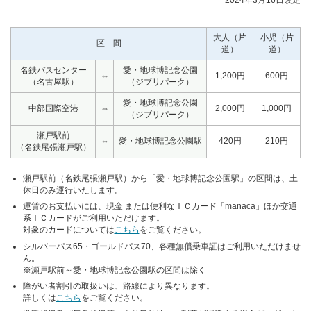
2024年3月16日改定
大人（片
小児（片
区 間
道）
道）
名鉄バスセンター
愛・地球博記念公園
⇔
1,200円
600円
（名古屋駅）
（ジブリパーク）
愛・地球博記念公園
中部国際空港
⇔
2,000円
1,000円
（ジブリパーク）
瀬戸駅前
⇔
愛・地球博記念公園駅
420円
210円
（名鉄尾張瀬戸駅）
瀬戸駅前（名鉄尾張瀬戸駅）から「愛・地球博記念公園駅」の区間は、土
休日のみ運行いたします。
運賃のお支払いには、現金 または便利なＩＣカード「manaca」ほか交通
系ＩＣカードがご利用いただけます。
対象のカードについては
こちら
をご覧ください。
シルバーパス65・ゴールドパス70、各種無償乗車証はご利用いただけませ
ん。
※瀬戸駅前～愛・地球博記念公園駅の区間は除く
障がい者割引の取扱いは、路線により異なります。
詳しくは
こちら
をご覧ください。