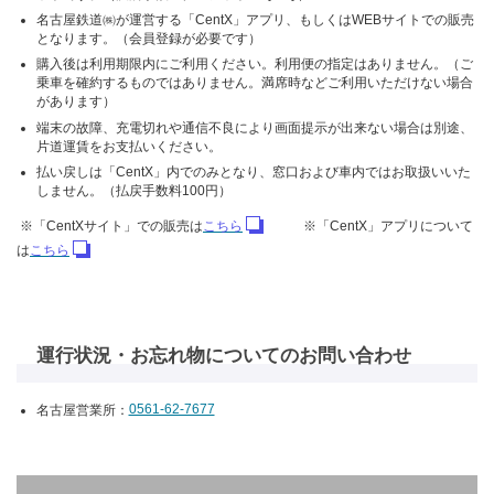
名古屋鉄道㈱が運営する「CentX」アプリ、もしくはWEBサイトでの販売
となります。（会員登録が必要です）
購入後は利用期限内にご利用ください。利用便の指定はありません。（ご
乗車を確約するものではありません。満席時などご利用いただけない場合
があります）
端末の故障、充電切れや通信不良により画面提示が出来ない場合は別途、
片道運賃をお支払いください。
払い戻しは「CentX」内でのみとなり、窓口および車内ではお取扱いいた
しません。（払戻手数料100円）
※「CentXサイト」での販売は
こちら
※「CentX」アプリについて
は
こちら
運行状況・お忘れ物についてのお問い合わせ
名古屋営業所：
0561-62-7677