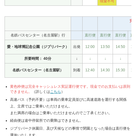
現金不可
完
名鉄バスセンター（名古屋駅）行
直行便
直行便
直行便
直
愛・地球博記念公園（ジブリパーク）
出発
12:00
13:50
14:50
15
所要時間： 40分
↓
↓
↓
↓
名鉄バスセンター（名古屋駅）
到着
12:40
14:30
15:30
16
黄色枠便は完全キャッシュレス実証運行便です。現金でのお支払いは原則
できません。
（詳しくは
こちら
）
高速バス（予約不要）は車両の乗車定員並びに高速道路を運行する関係
上、立席ではご乗車いただけません。
また満席の場合はご乗車いただけませんのでご了承ください。
経由便は途中停留所での乗降はできません。
ジブリパーク休園日、及び天候などの事情で閉園となった場合は直行便を
運休いたします。