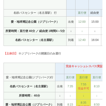
名鉄バスセンター（名古屋駅） 行
直行便
経由便
直
愛・地球博記念公園（ジブリパーク）
出発
12:00
15:00
1
所要時間：直行便 40分 ／ 経由便 1時間4～5分
↓
↓
↓
名鉄バスセンター（名古屋駅）
到着
12:40
16:04
1
【土休日】
※ジブリパークの開園日のみ運行
完全キャッシュレスバス実証便（
↓
愛・地球博記念公園(ジブリパーク)行
直行便
直行便
直行便
7:55
名鉄バスセンター（名古屋駅）
出発
7:35
8:10
現金不可
所要時間： 40分
↓
↓
↓
↓
8:35
愛・地球博記念公園（ジブリパーク）
到着
8:15
8:50