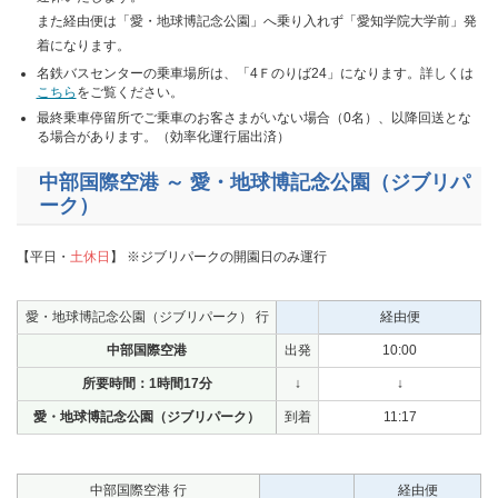
また経由便は「愛・地球博記念公園」へ乗り入れず「愛知学院大学前」発
着になります。
名鉄バスセンターの乗車場所は、「4Ｆのりば24」になります。詳しくは
こちら
をご覧ください。
最終乗車停留所でご乗車のお客さまがいない場合（0名）、以降回送とな
る場合があります。（効率化運行届出済）
中部国際空港 ～ 愛・地球博記念公園（ジブリパ
ーク）
【平日・
土休日
】 ※ジブリパークの開園日のみ運行
愛・地球博記念公園（ジブリパーク） 行
経由便
中部国際空港
出発
10:00
所要時間：1時間17分
↓
↓
愛・地球博記念公園（ジブリパーク）
到着
11:17
中部国際空港 行
経由便