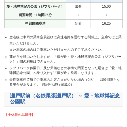
愛・地球博記念公園（ジブリパーク）
出発
15:00
所要時間：1時間25分
↓
↓
中部国際空港
到着
16:25
空港線は車両の乗車定員並びに高速道路を運行する関係上、立席ではご乗
車いただけません。
また満席の場合はご乗車いただけませんのでご了承ください。
藤が丘を経由いたしますが、「藤が丘～愛・地球博記念公園（ジブリパー
ク）」間の利用はできません。
ジブリパーク休園日、及び天候などの事情で閉園となった場合は「愛・地
球博記念公園」へ乗り入れず「藤が丘」発着になります。
最終乗車停留所でご乗車のお客さまがいない場合（0名）、以降回送とな
る場合があります。（効率化運行届出済）
瀬戸駅前（名鉄尾張瀬戸駅） ～ 愛・地球博記念
公園駅
【土休日のみ運行】