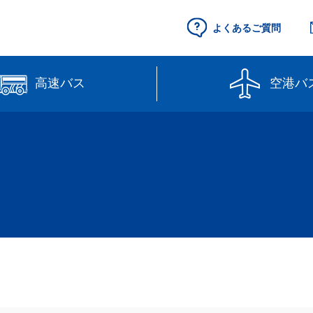
よくあるご質問
高速バス
空港バ
空港セントレア行
県営名古屋空港
（予約制）
路線図
高速バス（予約
線】
【直行路線】
のりば案内