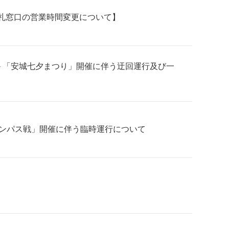
と出札窓口の営業時間変更について】
）＞「安城七夕まつり」開催に伴う迂回運行及び一
グランパス戦」開催に伴う臨時運行について