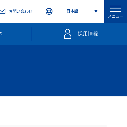
お問い合わせ
メニュー
ス
採用情報
行
不要）
きっぷ
web延着証明書