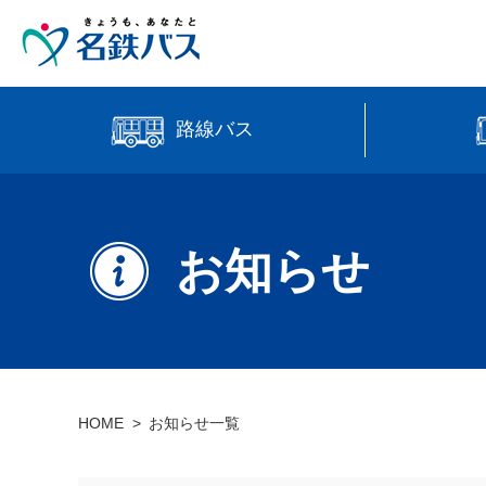
路線バス
中部国際
時刻・運賃検索
高速バス
お知らせ
【直行路
バス位置情報
HOME
お知らせ一覧
manaca
営業所案内