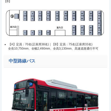
【B】
【A】定員：70名(正座席38名)｜【B】定員：75名(正座席33名)
全長10,750mm、全幅2,490mm、全高3,130mm、高速道路通行不可
中型路線バス