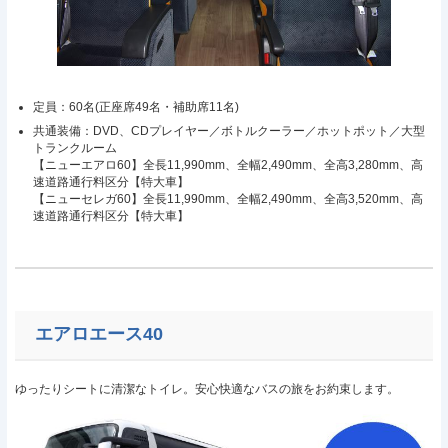
定員：60名(正座席49名・補助席11名)
共通装備：DVD、CDプレイヤー／ボトルクーラー／ホットポット／大型
トランクルーム
【ニューエアロ60】全長11,990mm、全幅2,490mm、全高3,280mm、高
速道路通行料区分【特大車】
【ニューセレガ60】全長11,990mm、全幅2,490mm、全高3,520mm、高
速道路通行料区分【特大車】
エアロエース40
ゆったりシートに清潔なトイレ。安心快適なバスの旅をお約束します。