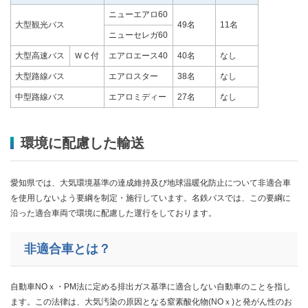
ニューエアロ60
大型観光バス
49名
11名
ニューセレガ60
大型高速バス
ＷＣ付
エアロエース40
40名
なし
大型路線バス
エアロスター
38名
なし
中型路線バス
エアロミディー
27名
なし
環境に配慮した輸送
愛知県では、大気環境基準の達成維持及び地球温暖化防止について非適合車
を使用しないよう要綱を制定・施行しています。名鉄バスでは、この要綱に
沿った適合車両で環境に配慮した運行をしております。
非適合車とは？
自動車NOｘ・PM法に定める排出ガス基準に適合しない自動車のことを指し
ます。この法律は、大気汚染の原因となる窒素酸化物(NOｘ)と発がん性のお