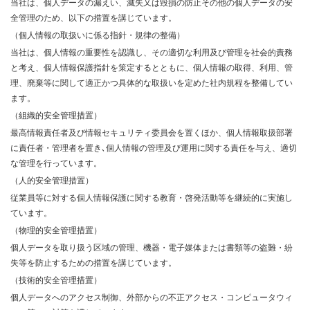
当社は、個人データの漏えい、滅失又は毀損の防止その他の個人データの安
全管理のため、以下の措置を講じています。
（個人情報の取扱いに係る指針・規律の整備）
当社は、個人情報の重要性を認識し、その適切な利用及び管理を社会的責務
と考え、個人情報保護指針を策定するとともに、個人情報の取得、利用、管
理、廃棄等に関して適正かつ具体的な取扱いを定めた社内規程を整備してい
ます。
（組織的安全管理措置）
最高情報責任者及び情報セキュリティ委員会を置くほか、個人情報取扱部署
に責任者・管理者を置き､個人情報の管理及び運用に関する責任を与え、適切
な管理を行っています。
（人的安全管理措置）
従業員等に対する個人情報保護に関する教育・啓発活動等を継続的に実施し
ています。
（物理的安全管理措置）
個人データを取り扱う区域の管理、機器・電子媒体または書類等の盗難・紛
失等を防止するための措置を講じています。
（技術的安全管理措置）
個人データへのアクセス制御、外部からの不正アクセス・コンピュータウィ