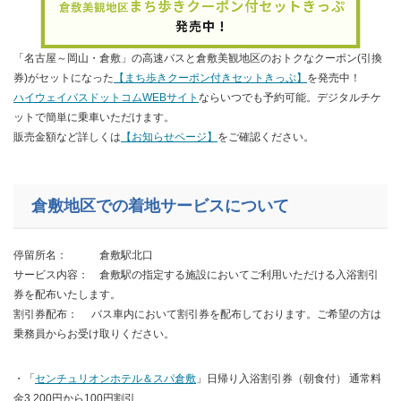
「名古屋～岡山・倉敷」の高速バスと倉敷美観地区のおトクなクーポン(引換
券)がセットになった
【まち歩きクーポン付きセットきっぷ】
を発売中！
ハイウェイバスドットコムWEBサイト
ならいつでも予約可能。デジタルチケ
ットで簡単に乗車いただけます。
販売金額など詳しくは
【お知らせページ】
をご確認ください。
倉敷地区での着地サービスについて
停留所名： 倉敷駅北口
サービス内容： 倉敷駅の指定する施設においてご利用いただける入浴割引
券を配布いたします。
割引券配布： バス車内において割引券を配布しております。ご希望の方は
乗務員からお受け取りください。
・「
センチュリオンホテル＆スパ倉敷
」日帰り入浴割引券（朝食付） 通常料
金3,200円から100円割引