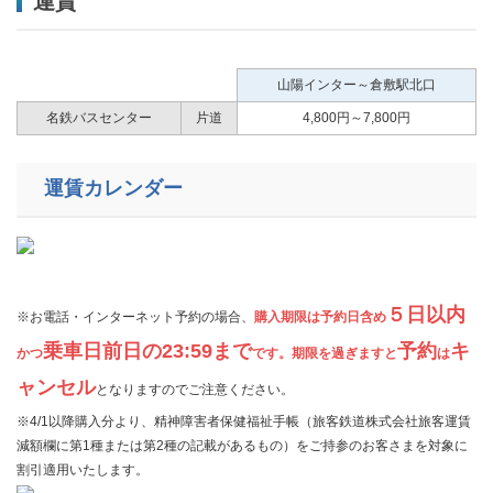
運賃
山陽インター～倉敷駅北口
名鉄バスセンター
片道
4,800円～7,800円
運賃カレンダー
５日以内
​※お電話・インターネット予約の場合、
購入期限は予約日含め
乗車日前日の23:59まで
予約
キ
かつ
です。期限を過ぎますと
は
ャンセル
となりますのでご注意ください。
※4/1以降購入分より、精神障害者保健福祉手帳（旅客鉄道株式会社旅客運賃
減額欄に第1種または第2種の記載があるもの）をご持参のお客さまを対象に
割引適用いたします。