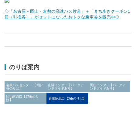
◇「名古屋～岡山・倉敷の高速バス片道」＋「まち歩きクーポン1
冊（引換券）」がセットになったおトクな乗車券を販売中◇
のりば案内
名鉄バスセンター 【3階7
山陽インター【パークア
岡山インター【パークア
番のりば】
ンドライドあり】
ンドライドあり】
岡山駅西口【27番のり
倉敷駅北口【3番のりば】
ば】