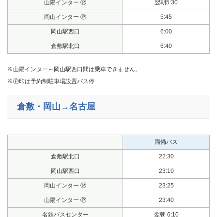
山陽インター Ⓟ
翌朝5:30
岡山インター Ⓟ
5:45
岡山駅西口
6:00
倉敷駅北口
6:40
※山陽インター～岡山駅西口間は乗車できません。
※Ⓟ印は予約制駐車場設置バス停
倉敷・岡山→名古屋
両備バス
倉敷駅北口
22:30
岡山駅西口
23:10
岡山インター Ⓟ
23:25
山陽インター Ⓟ
23:40
名鉄バスセンター
翌朝 6:10