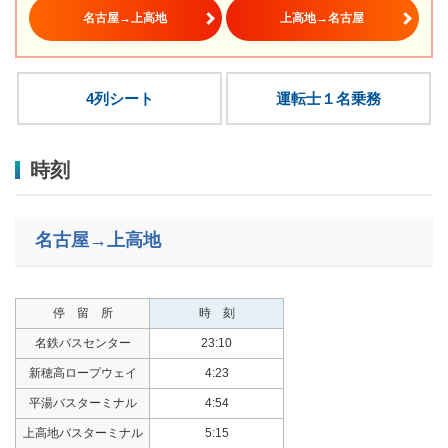
名古屋→上高地
上高地→名古屋
4列シート
運転士１名乗務
時刻
名古屋→上高地
停 留 所
時 刻
名鉄バスセンター
23:10
新穂高ロープウェイ
4:23
平湯バスターミナル
4:54
上高地バスターミナル
5:15