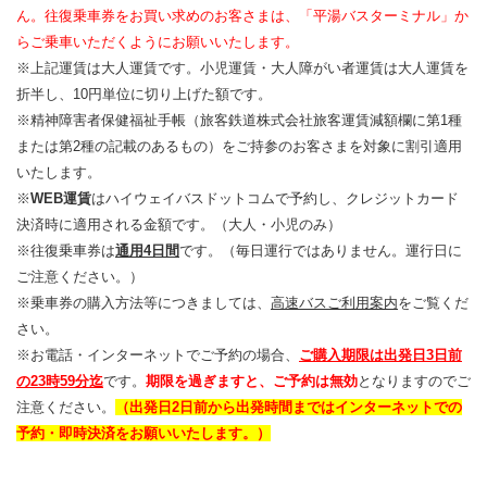
ん。往復乗車券をお買い求めのお客さまは、「平湯バスターミナル」か
らご乗車いただくようにお願いいたします。
※上記運賃は大人運賃です。小児運賃・大人障がい者運賃は大人運賃を
折半し、10円単位に切り上げた額です。
※精神障害者保健福祉手帳（旅客鉄道株式会社旅客運賃減額欄に第1種
または第2種の記載のあるもの）をご持参のお客さまを対象に割引適用
いたします。
※
WEB運賃
はハイウェイバスドットコムで予約し、クレジットカード
決済時に適用される金額です。（大人・小児のみ）
※往復乗車券は
通用4日間
です。（毎日運行ではありません。運行日に
ご注意ください。）
※乗車券の購入方法等につきましては、
高速バスご利用案内
をご覧くだ
さい。
※お電話・インターネットでご予約の場合、
ご購入期限は出発日3日前
の23時59分迄
です。
期限を過ぎますと、ご予約は無効
となりますのでご
注意ください。
（出発日2日前から出発時間まではインターネットでの
予約・即時決済をお願いいたします。）