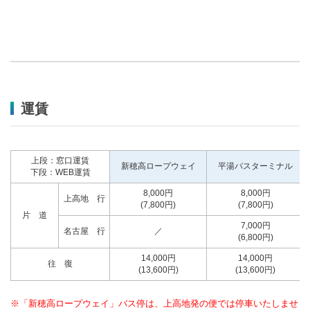
運賃
上段：窓口運賃
新穂高ロープウェイ
平湯バスターミナル
下段：WEB運賃
8,000円
8,000円
上高地 行
(7,800円)
(7,800円)
片 道
7,000円
名古屋 行
／
(6,800円)
14,000円
14,000円
往 復
(13,600円)
(13,600円)
※「新穂高ロープウェイ」バス停は、上高地発の便では停車いたしませ