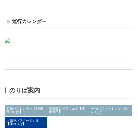
運行カレンダー
のりば案内
名鉄バスセンター【3階6
新穂高ロープウェイ【降
平湯バスターミナル【②
番のりば】
車専用】
のりば】
上高地バスターミナル
【④のりば】