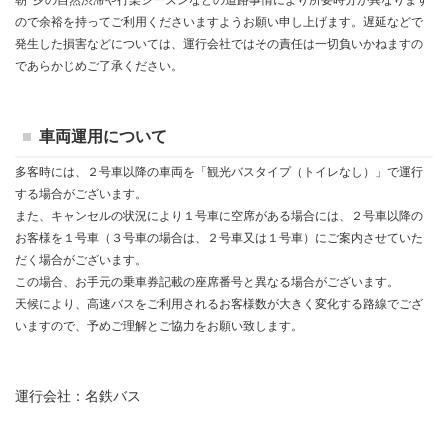
朝･夕の自然渋滞や行楽シーズンなどの道路事情により所要時分が異なります
ので余裕を持ってご利用くださいますようお願い申し上げます。遅延などで
発生した損害などについては、運行会社ではその責任は一切負いかねますの
であらかじめご了承ください。
車両運用について
多客時には、２号車以降の車両を「観光バスタイプ（トイレなし）」で運行
する場合がございます。
また、キャンセルの状況により１号車に空席がある場合には、２号車以降の
お客様を１号車（３号車の場合は、２号車又は１号車）にご案内させていた
だく場合がございます。
この場合、お手元の乗車券記載の座席番号と異なる場合がございます。
天候により、高速バスをご利用されるお客様数が大きく変化する路線でござ
いますので、
予めご理解とご協力をお願い致します。
運行会社：名鉄バス