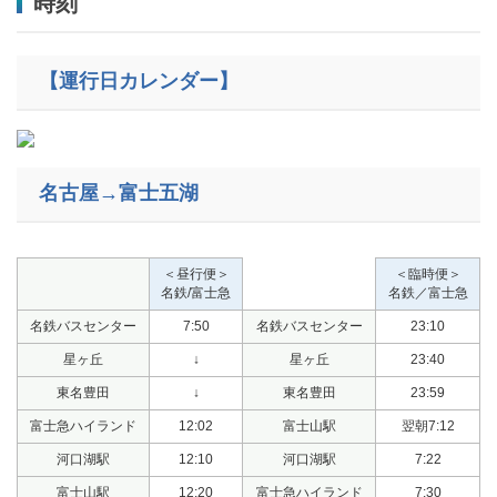
時刻
【運行日カレンダー】
名古屋→富士五湖
＜昼行便＞
＜臨時便＞
名鉄/富士急
名鉄／富士急
名鉄バスセンター
7:50
名鉄バスセンター
23:10
星ヶ丘
↓
星ヶ丘
23:40
東名豊田
↓
東名豊田
23:59
富士急ハイランド
12:02
富士山駅
翌朝7:12
河口湖駅
12:10
河口湖駅
7:22
富士山駅
12:20
富士急ハイランド
7:30