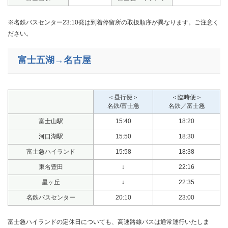
※名鉄バスセンター23:10発は到着停留所の取扱順序が異なります。ご注意く
ださい。
富士五湖→名古屋
＜昼行便＞
＜臨時便＞
名鉄/富士急
名鉄／富士急
富士山駅
15:40
18:20
河口湖駅
15:50
18:30
富士急ハイランド
15:58
18:38
東名豊田
↓
22:16
星ヶ丘
↓
22:35
名鉄バスセンター
20:10
23:00
​富士急ハイランドの定休日についても、高速路線バスは通常運行いたしま