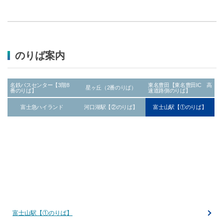
のりば案内
名鉄バスセンター【3階8
東名豊田【東名豊田IC 高
星ヶ丘（2番のりば）
番のりば】
速道路側のりば】
富士急ハイランド
河口湖駅【②のりば】
富士山駅【①のりば】
富士山駅【①のりば】