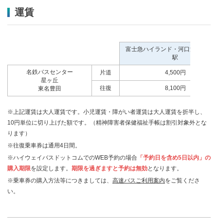
運賃
富士急ハイランド・河口湖駅・富
駅
名鉄バスセンター
片道
4,500円
星ヶ丘
往復
8,100円
東名豊田
​※上記運賃は大人運賃です。小児運賃・障がい者運賃は大人運賃を折半し、
10円単位に切り上げた額です。（精神障害者保健福祉手帳は割引対象外とな
ります）
※往復乗車券は通用4日間。
※ハイウェイバスドットコムでのWEB予約の場合
「予約日を含め5日以内」の
購入期限
を設定します。
期限を過ぎますと予約は無効
となります。
※乗車券の購入方法等につきましては、
高速バスご利用案内
をご覧くださ
い。